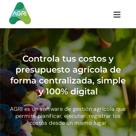
Saltar
al
Toggl
contenido
Navig
¿CÓMO FUNCIONA?
¿QUÉ ES AGRI?
Controla tus costos y
presupuesto agrícola de
INTEGRACIONES
forma centralizada, simple
y 100% digital
CLIENTES
AGRI es un software de gestión agrícola que
PRUEBA GRATIS
permite planificar, ejecutar registrar los
costos desde un mismo lugar