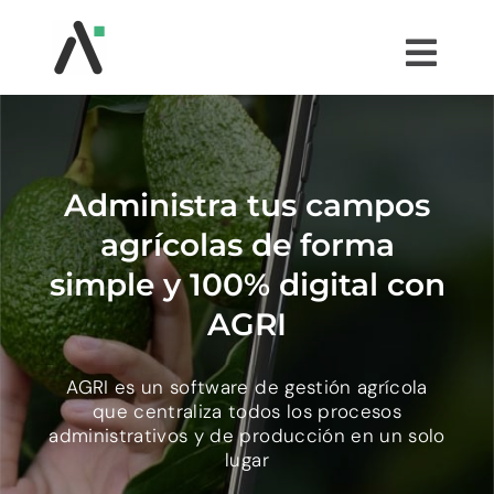
Saltar
al
Togg
contenido
Navi
¿QUÉ ES AGRI?
MÓDULOS
Administra tus campos
agrícolas de forma
TESTIMONIOS
simple y 100% digital con
AGRI
PRECIOS
AGRI es un software de gestión agrícola
que centraliza todos los procesos
PARTNERS
administrativos y de producción en un solo
lugar
COMUNIDAD AGRI