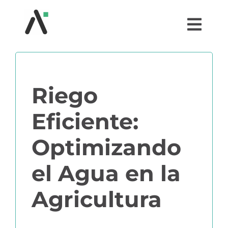
Saltar
al
Togg
contenido
Navi
¿QUÉ ES AGRI?
Riego
MÓDULOS
Eficiente:
TESTIMONIOS
Optimizando
PRECIOS
el Agua en la
PARTNERS
Agricultura
COMUNIDAD AGRI