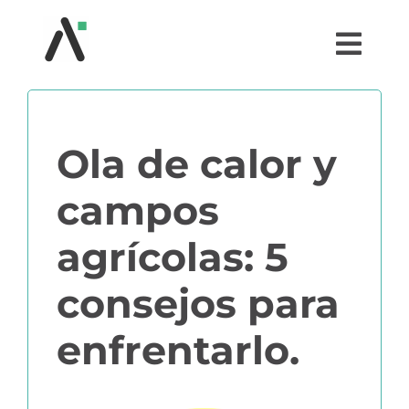
Saltar
al
Togg
contenido
Navi
¿QUÉ ES AGRI?
Ola de calor y
MÓDULOS
campos
TESTIMONIOS
agrícolas: 5
PRECIOS
consejos para
enfrentarlo.
PARTNERS
COMUNIDAD AGRI