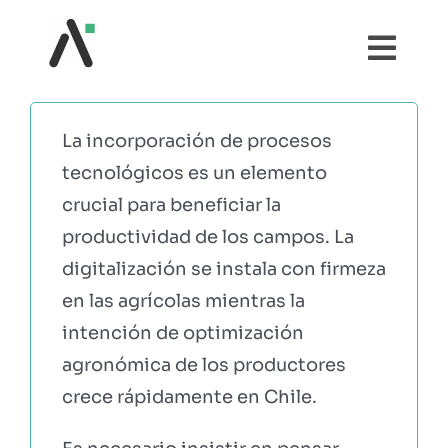
Saltar
al
Togg
contenido
Navi
¿QUÉ ES AGRI?
La incorporación de procesos
tecnológicos es un elemento
MÓDULOS
crucial para beneficiar la
productividad de los campos
.
La
TESTIMONIOS
digitalización se instala con firmeza
en las agrícolas mientras la
PRECIOS
intención de optimización
agronómica de los productores
PARTNERS
crece rápidamente en Chile.
COMUNIDAD AGRI