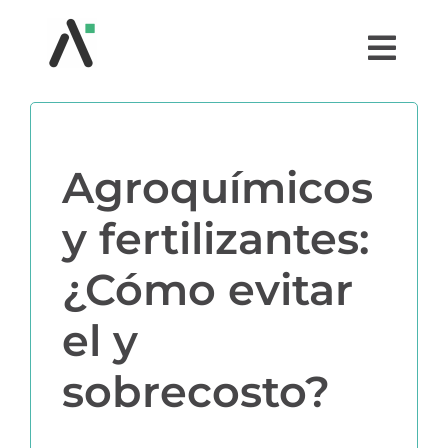
Saltar
al
Togg
contenido
Navi
¿QUÉ ES AGRI?
Agroquímicos
MÓDULOS
y fertilizantes:
TESTIMONIOS
¿Cómo evitar
PRECIOS
el y
PARTNERS
sobrecosto?
COMUNIDAD AGRI